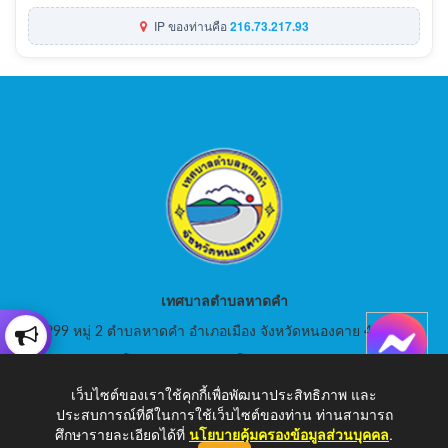
IP ของท่านคือ
216.73.217.93
เทศบาลตำบลหาดคำ
999 หมู่ 2 ตำบลหาดคำ อำเภอเมือง จังหวัดหนองคาย 43000
สอบถามโทร: 042-080441 โทรสาร : 042-080441
เว็บไซต์ของเราใช้คุกกี้เพื่อพัฒนาประสิทธิภาพ และ
E-Mail: saraban_05430105@dla.go.th
ประสบการณ์ที่ดีในการใช้เว็บไซต์ของท่าน ท่านสามารถ
ศึกษารายละเอียดได้ที่
นโยบายคุ้มครองข้อมูลส่วนบุคคล
.