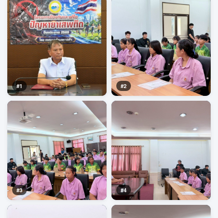
#1
#2
#3
#4