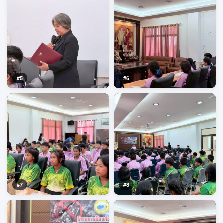
#5
#6
#7
#8