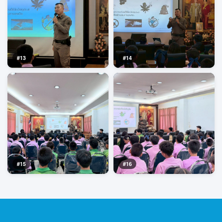
#13
#14
#15
#16