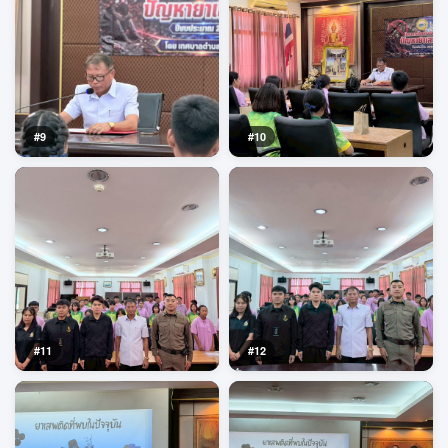
#9
#10
#11
#12