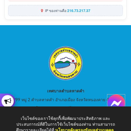
IP ของท่านคือ
216.73.217.37
เทศบาลตำบลหาดคำ
999 หมู่ 2 ตำบลหาดคำ อำเภอเมือง จังหวัดหนองคาย 43000
สอบถามโทร: 042-080441 โทรสาร : 042-080441
เว็บไซต์ของเราใช้คุกกี้เพื่อพัฒนาประสิทธิภาพ และ
E-Mail: saraban_05430105@dla.go.th
ประสบการณ์ที่ดีในการใช้เว็บไซต์ของท่าน ท่านสามารถ
ศึกษารายละเอียดได้ที่
นโยบายคุ้มครองข้อมูลส่วนบุคคล
.