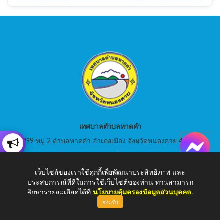
เทศบาลตำบลหาดคำ
999 หมู่ 2 ตำบลหาดคำ อำเภอเมือง จังหวัดหนองคาย 43000
สอบถามโทร: 042-080441 โทรสาร : 042-080441
เว็บไซต์ของเราใช้คุกกี้เพื่อพัฒนาประสิทธิภาพ และ
E-Mail: saraban_05430105@dla.go.th
ประสบการณ์ที่ดีในการใช้เว็บไซต์ของท่าน ท่านสามารถ
ศึกษารายละเอียดได้ที่
นโยบายคุ้มครองข้อมูลส่วนบุคคล
.
ยอมรับ
Copyright © 2026 เทศบาลตำบลหาดคำ | www.hadkam.go.th