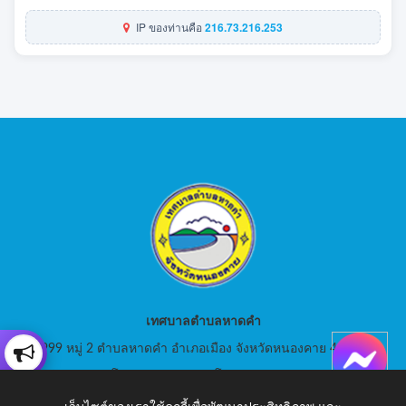
IP ของท่านคือ
216.73.216.253
เทศบาลตำบลหาดคำ
999 หมู่ 2 ตำบลหาดคำ อำเภอเมือง จังหวัดหนองคาย 43000
สอบถามโทร: 042-080441 โทรสาร : 042-080441
E-Mail: saraban_05430105@dla.go.th