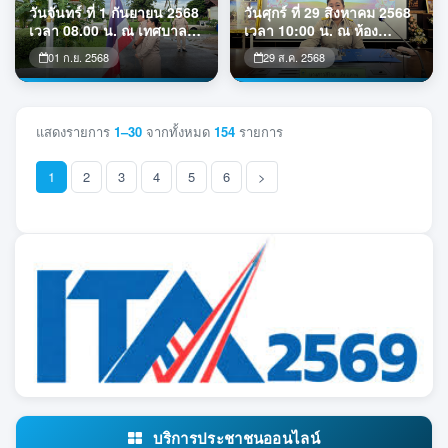
เกียรติยศ ด้าน “ผู้ทำ
เป็นประธานในพิธีเปิดโครงฯ
วันจันทร์ ที่ 1 กันยายน 2568
วันศุกร์ ที่ 29 สิงหาคม 2568
ประโยชน์ทางการศึกษาท้อง
เพื่อสร้างความรู้ ความเข้าใจ
เวลา 08.00 น. ณ เทศบาล
เวลา 10:00 น. ณ ห้อง
ถิ่นประจำปี 2568” จาก นาย
และทักษะที่ถูกต้องใ
ตำบลหาดคำ เทศบาลตำบล
ประชุมเทศบาลตำบลหาดคำ
กู้เกียรติ นิ่
01 ก.ย. 2568
29 ส.ค. 2568
หาดคำ จัดกิจกรรมเข้าแถว
จัดการประชุมสภาเทศบาล
เคารพธงชาติ ร้องเพลงชาติ
ตำบลหาดคำ สมัยสามัญ
และสวดมนต์ไหว้พระ ซึ่งจัด
สมัยที่ 3 ครั้งที่ 2 ประจำปี
ขึ้นทุกวันจันทร์แรกของเดือน
2568
แสดงรายการ
1–30
จากทั้งหมด
154
รายการ
เพื่อแสดงความจงรักภักดีต่อ
ชาติ ศาสนา พระมหากษัตริย์
ณ บริเวณหน้าเสาธงหน้า
1
2
3
4
5
6
>
(current)
อาคารป้อง
บริการประชาชนออนไลน์