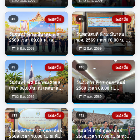
03 เม.ย. 2568
13 เม.ย. 2569
โรคพิษสุนัขบ้า และทำหมัน
พรผู้สูงอายุ โดยมีนายถาวร
สุนัข แมว ณ เทศบาลตำบล
ชัยจันทร์ นายกเทศมนตรี
หาดคำและวัดบ้านฝ้าย หมู่ที่
ตำบลหาดคำ เป็นผู้กล่าวเปิด
7
พิธี และกล่าวขอขมาต่อผู้สูง
#7
#8
อัลบั้ม
อัลบั้ม
อายุ พร้อมคณะผู้บริหาร
หัวหน้าส่วนงานราชการ
วันจันทร์ ที่ 16 มีนาคม พ.ศ.
วันพฤหัสบดี ที่ 12 มีนาคม
พนักงานเทศบาลฯ สมาชิก
2569 เวลา 09.00 น. ณ
พ.ศ. 2569 เวลา 10.00 น. ณ
สภาฯ กำนัน ผู้
ศาลาอเนกประสงค์วัด
ห้องประชุมเทศบาลตำบล
16 มี.ค. 2569
12 มี.ค. 2569
โพธิ์ชัย พระอารามหลวง
หาดคำ เทศบาลตำบลหาดคำ
นายถาวร ชัยจันทร์ นายก
จัดการประชุมคณะกรรมการ
เทศมนตรีตำบลหาดคำ พร้อม
กองทุนหลักประกันสุขภาพ
คณะผู้บริหาร สมาชิกสภาฯ
ระดับพื้นที่เทศบาลตำบลหาด
#9
#10
อัลบั้ม
อัลบั้ม
พนักงานเทศบาลตำบลหาด
คำ นายถาวร ชัยจันทร์ นายก
คำ เข้าร่วมกิจกรรมพัฒนาสิ่ง
เทศมนตรีตำบลหาดคำ เป็น
วันจันทร์ ที่ 2 มีนาคม 2569
วันอังคาร ที่ 17 กุมภาพันธ์
แวดล้อมและบำเพ็ญ
ประธานการประชุมคณะ
เวลา 08.00 น. ณ เทศบาล
2569 เวลา 09.00 น.
สาธารณประโยชน์ โดยมี
กรรมการกองทุนหลักประกัน
ตำบลหาดคำ เทศบาลตำบล
เทศบาลตำบลหาดคำ นำโดย
นายศรัณย์ศั
สุขภา
02 มี.ค. 2569
17 ก.พ. 2569
หาดคำ จัดกิจกรรมเข้าแถว
นายถาวร ชัยจันทร์ นายก
เคารพธงชาติ ร้องเพลงชาติ
เทศมนตรีตำบลหาดคำ เป็น
และสวดมนต์ไหว้พระ ซึ่งจัด
ประธานเปิดโครงการอบรม
ขึ้นทุกวันจันทร์แรกของเดือน
อาสาสมัครท้องถิ่นรักษ์โลก
#11
#12
อัลบั้ม
อัลบั้ม
เพื่อแสดงความจงรักภักดีต่อ
(อถล.) ประจำปีงบประมาณ
ชาติ ศาสนา พระมหากษัตริย์
พ.ศ.2569 ระหว่าง วันที่ 17
วันพฤหัสบดี ที่ 12 กุมภาพันธ์
วันเสาร์ ที่ 14 กุมภาพันธ์
ณ บริเวณหน้าเสาธงหน้า
กุมภาพันธ์ 2569 เพื่อเสริม
2569 เวลา 10:00 น. ณ ห้อง
2569 เวลา 17.00 น. ณ ทุ่ง
อาคารป้องก
สร้างศักยภาพในด้านก