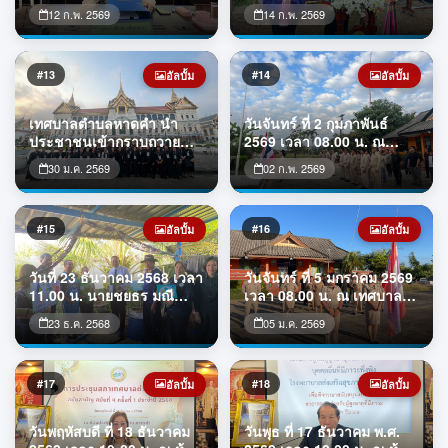
ประชุมเทศบาลตำบลหาดคำ
ทานตะวันเทศบาลตำบลหาด
12 ก.พ. 2569
14 ก.พ. 2569
จัดการประชุมสภาเทศบาล
คำ นายศรัณย์ศักด์ ศรีเครือ
ตำบลหาดคำ สมัยสามัญ
เนตร ผู้ว่าราชการจังหวัด
สมัยแรก ครั้งที่ 1 ประจำปี
หนองคาย มอบหมายให้ นาย
2569
ไพฑูรย์ มหาชื่นใจ รองผู้ว่า
#13
#14
อัลบั้ม
อัลบั้ม
ราชการจังหวัดหนองคาย
เป็นประธานเปิด ” โครงการ
เทศบาลตำบลหาดคำ นำ
วันจันทร์ ที่ 2 กุมภาพันธ์
ท่องเที่ยววิถีถิ่นชุมชน ประจำ
ประชาชนเข้ากราบถวาย
2569 เวลา 08.00 น. ณ
ปี 2569
บังคมพระบรมศพสมเด็จ
เทศบาลตำบลหาดคำ
30 ม.ค. 2569
02 ก.พ. 2569
พระบรมราชชนนีพันปีหลวง
เทศบาลตำบลหาดคำ จัด
ณ พระที่นั่งดุสิตมหาปราสาท
กิจกรรมเข้าแถวเคารพ
ในพระบรมมหาราชวัง
ธงชาติ ร้องเพลงชาติ และ
กรุงเทพมหานคร เช้าศุกร์ ที่
สวดมนต์ไหว้พระ ซึ่งจัดขึ้น
#15
#16
อัลบั้ม
อัลบั้ม
30 มกราคม 69 เวลา 08.00
ทุกวันจันทร์แรกของเดือน
น.
เพื่อแสดงความจงรักภักดีต่อ
วันที่ 23 ธันวาคม 2568 เวลา
วันจันทร์ ที่ 5 มกราคม 2569
ชาติ ศาสนา พระมหากษัตริย์
11.00 น. นายชยธร มณี
เวลา 08.00 น. ณ เทศบาล
ณ บริเวณหน้าเสาธงหน้าอา
อนันต์สุข ผู้อำนวยการกลุ่ม
ตำบลหาดคำ เทศบาลตำบล
คารป
23 ธ.ค. 2568
05 ม.ค. 2569
งานส่งเสริมและพัฒนาท้อง
หาดคำ จัดกิจกรรมเข้าแถว
ถิ่น พร้อมด้วยนายศรัณย์ พิม
เคารพธงชาติ ร้องเพลงชาติ
พะนิตย์ ท้องถิ่นอำเภอเมือง
และสวดมนต์ไหว้พระ ซึ่งจัด
หนองคาย และคณะลงพื้นที่
ขึ้นทุกวันจันทร์แรกของเดือน
#17
#18
อัลบั้ม
อัลบั้ม
ติดตามการเตรียมการรับการ
เพื่อแสดงความจงรักภักดีต่อ
ทวนสอบรับรองปริมาณก๊าซ
ชาติ ศาสนา พระมหากษัตริย์
วันพฤหัสบดี ที่ 18 ธันวาคม
วันพุธ ที่ 17 ธันวาคม พ.ศ.
เรือนกระจก รอบที่ 5 ณ พื้นที่
ณ บริเวณหน้าเสาธงหน้า