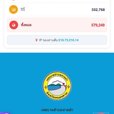
ปีนี้
332,768
579,249
ทั้งหมด
IP ของท่านคือ
216.73.216.14
เทศบาลตำบลหาดคำ