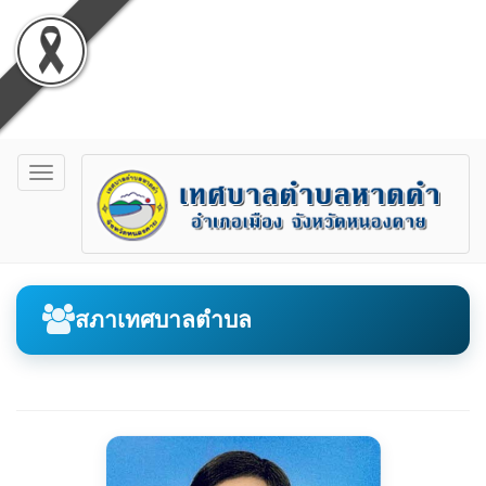
Toggle
navigation
สภาเทศบาลตำบล