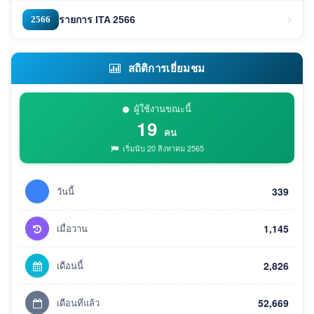
2566
รายการ ITA 2566
สถิติการเยี่ยมชม
ผู้ใช้งานขณะนี้
19
คน
เริ่มนับ 20 สิงหาคม 2565
วันนี้
339
เมื่อวาน
1,145
เดือนนี้
2,826
เดือนที่แล้ว
52,669