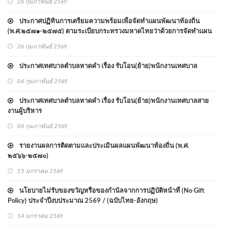
26 กุมภาพันธ์ 2569
ประกาศปฏิทินการเตรียมความพร้อมเพื่อจัดทำแผนพัฒนาท้องถิ่น
(พ.ศ.๒๕๗๑-๒๕๗๕) ตามระเบียบกระทรวงมหาดไทยว่าด้วยการจัดทำแผน
พัฒนาขององค์กรปกครองส่วนท้องถิ่น พ.ศ. ๒๕๔๘ และแก้ไขเพิ่มเติม
26 กุมภาพันธ์ 2569
ประกาศเทศบาลตำบลหาดคำ เรื่อง รับโอน(ย้าย)พนักงานเทศบาล
04 กุมภาพันธ์ 2569
ประกาศเทศบาลตำบลหาดคำ เรื่อง รับโอน(ย้าย)พนักงานเทศบาลสาย
งานผู้บริหาร
04 กุมภาพันธ์ 2569
รายงานผลการติดตามและประเมินผลแผนพัฒนาท้องถิ่น (พ.ศ.
๒๕๖๖-๒๕๗๐)
15 มกราคม 2569
นโยบายไม่รับของขวัญหรือของกำนัลจากการปฏิบัติหน้าที่ (No Gift
Policy) ประจำปีงบประมาณ 2569 / (ฉบับไทย-อังกฤษ)
14 มกราคม 2569