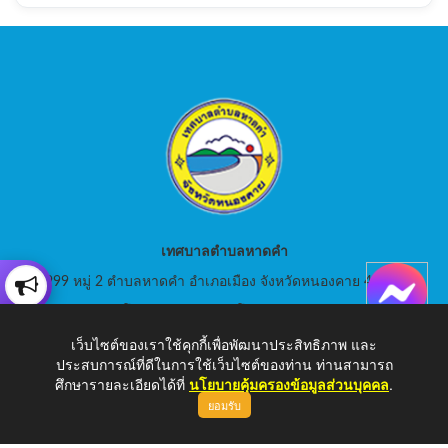
เทศบาลตำบลหาดคำ
999 หมู่ 2 ตำบลหาดคำ อำเภอเมือง จังหวัดหนองคาย 43000
สอบถามโทร: 042-080441 โทรสาร : 042-080441
เว็บไซต์ของเราใช้คุกกี้เพื่อพัฒนาประสิทธิภาพ และ
E-Mail: saraban_05430105@dla.go.th
ประสบการณ์ที่ดีในการใช้เว็บไซต์ของท่าน ท่านสามารถ
ศึกษารายละเอียดได้ที่
นโยบายคุ้มครองข้อมูลส่วนบุคคล
.
ยอมรับ
Copyright © 2026 เทศบาลตำบลหาดคำ | www.hadkam.go.th