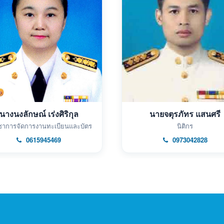
นางนงลักษณ์ เร่งศิริกุล
นายจตุรภัทร แสนศรี
ิชาการจัดการงานทะเบียนและบัตร
นิติกร
0615945469
0973042828