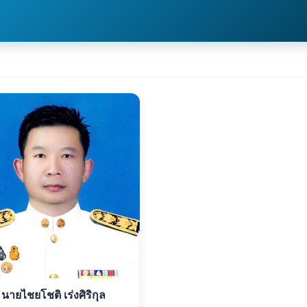
นายไชยโชติ เร่งศิริกุล