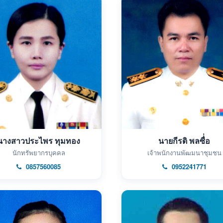
นางสาวประไพร ทุมทอง
นายกีรติ พลซื่่อ
นักทรัพยากรบุคคล
เจ้าพนักงานพัฒมนาชุมชน
0857560085
0952241771