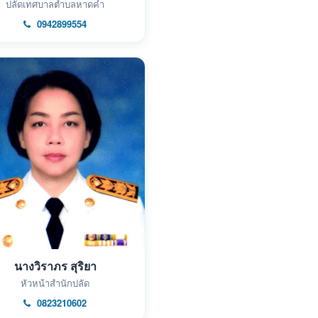
ปลัดเทศบาลตำบลหาดคำ
0942899554
นางวิราภร สุริยา
หัวหน้าสำนักปลัด
0823210602