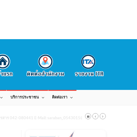
บริการประชาชน
ติดต่อเรา
สาร 042-080441 E-Mail: saraban_0543015@dla.go.th