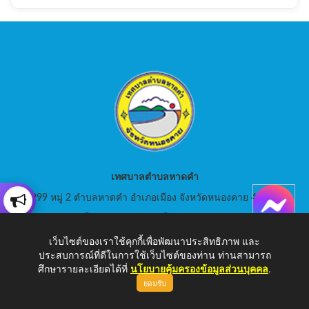
เทศบาลตำบลหาดคำ
999 หมู่ 2 ตำบลหาดคำ อำเภอเมือง จังหวัดหนองคาย 43000
สอบถามโทร: 042-080441 โทรสาร : 042-080441
เว็บไซต์ของเราใช้คุกกี้เพื่อพัฒนาประสิทธิภาพ และ
E-Mail: saraban_05430105@dla.go.th
ประสบการณ์ที่ดีในการใช้เว็บไซต์ของท่าน ท่านสามารถ
ศึกษารายละเอียดได้ที่
นโยบายคุ้มครองข้อมูลส่วนบุคคล
.
ยอมรับ
Copyright © 2026 เทศบาลตำบลหาดคำ | www.hadkam.go.th