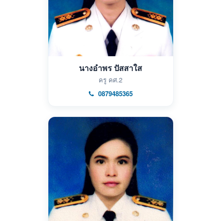
นางอำพร ปัสสาใส
ครู คศ.2
0879485365