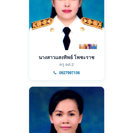
นางสาวแสงทิพย์ โพชะราช
ครู คศ.2
0927997156