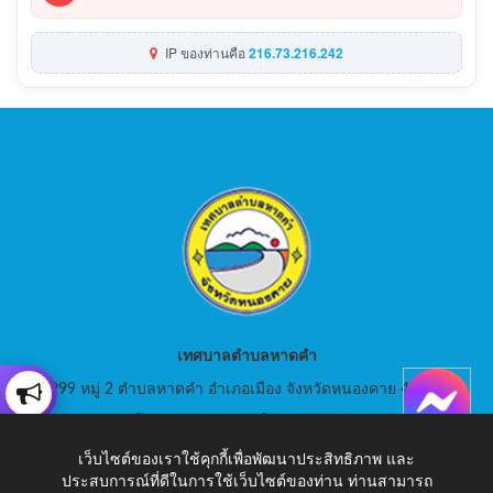
IP ของท่านคือ
216.73.216.242
เทศบาลตำบลหาดคำ
999 หมู่ 2 ตำบลหาดคำ อำเภอเมือง จังหวัดหนองคาย 43000
สอบถามโทร: 042-080441 โทรสาร : 042-080441
เว็บไซต์ของเราใช้คุกกี้เพื่อพัฒนาประสิทธิภาพ และ
E-Mail: saraban_05430105@dla.go.th
ประสบการณ์ที่ดีในการใช้เว็บไซต์ของท่าน ท่านสามารถ