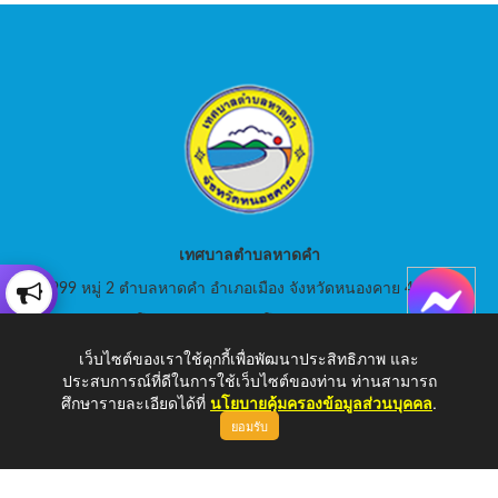
เทศบาลตำบลหาดคำ
999 หมู่ 2 ตำบลหาดคำ อำเภอเมือง จังหวัดหนองคาย 43000
สอบถามโทร: 042-080441 โทรสาร : 042-080441
เว็บไซต์ของเราใช้คุกกี้เพื่อพัฒนาประสิทธิภาพ และ
E-Mail: saraban_05430105@dla.go.th
ประสบการณ์ที่ดีในการใช้เว็บไซต์ของท่าน ท่านสามารถ
ศึกษารายละเอียดได้ที่
นโยบายคุ้มครองข้อมูลส่วนบุคคล
.
ยอมรับ
Copyright © 2026 เทศบาลตำบลหาดคำ | www.hadkam.go.th