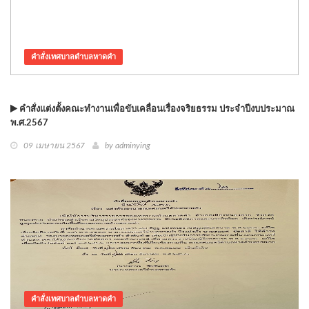
คำสั่งเทศบาลตำบลหาดคำ
คำสั่งแต่งตั้งคณะทำงานเพื่อขับเคลื่อนเรื่องจริยธรรม ประจำปีงบประมาณ
พ.ศ.2567
09 เมษายน 2567
by adminying
คำสั่งเทศบาลตำบลหาดคำ