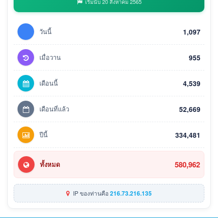
เริ่มนับ 20 สิงหาคม 2565
วันนี้
1,097
เมื่อวาน
955
เดือนนี้
4,539
เดือนที่แล้ว
52,669
ปีนี้
334,481
580,962
ทั้งหมด
IP ของท่านคือ
216.73.216.135