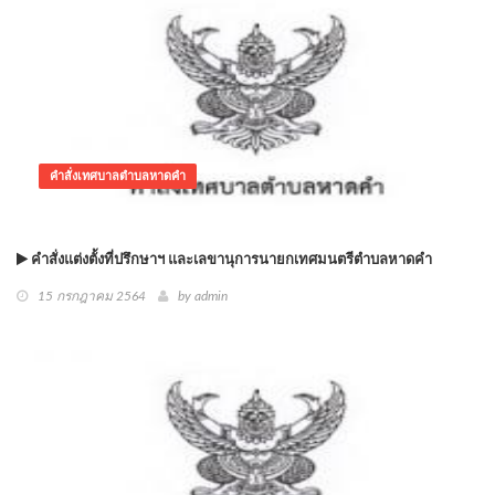
คำสั่งเทศบาลตำบลหาดคำ
คำสั่งแต่งตั้งที่ปรึกษาฯ และเลขานุการนายกเทศมนตรีตำบลหาดคำ
15 กรกฎาคม 2564
by admin