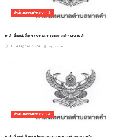
คำสั่งเทศบาลตำบลหาดคำ
คำสั่งแต่งตั้งประธานสภาเทศบาลตำบลหาดคำ
15 กรกฎาคม 2564
by admin
คำสั่งเทศบาลตำบลหาดคำ