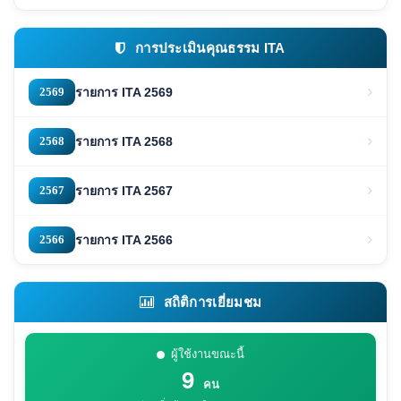
การประเมินคุณธรรม ITA
2569
รายการ ITA 2569
2568
รายการ ITA 2568
2567
รายการ ITA 2567
2566
รายการ ITA 2566
สถิติการเยี่ยมชม
ผู้ใช้งานขณะนี้
9
คน