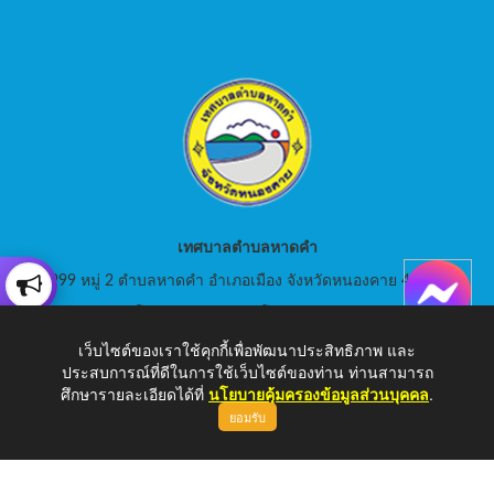
เทศบาลตำบลหาดคำ
999 หมู่ 2 ตำบลหาดคำ อำเภอเมือง จังหวัดหนองคาย 43000
สอบถามโทร: 042-080441 โทรสาร : 042-080441
เว็บไซต์ของเราใช้คุกกี้เพื่อพัฒนาประสิทธิภาพ และ
E-Mail: saraban_05430105@dla.go.th
ประสบการณ์ที่ดีในการใช้เว็บไซต์ของท่าน ท่านสามารถ
ศึกษารายละเอียดได้ที่
นโยบายคุ้มครองข้อมูลส่วนบุคคล
.
ยอมรับ
Copyright © 2026 เทศบาลตำบลหาดคำ | www.hadkam.go.th