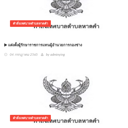
คำสั่งเทศบาลตำบลหาดคำ
แต่งตั้งผู้รักษาราชการแทนผู้อำนวยการกองช่าง
04 กรกฎาคม 2565
by adminying
คำสั่งเทศบาลตำบลหาดคำ