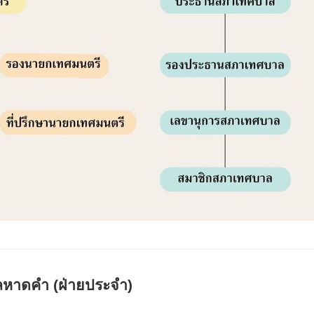
หาดคำ (ฝ่ายประจำ)