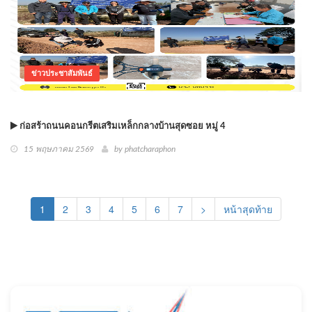
ข่าวประชาสัมพันธ์
ก่อสร้าถนนคอนกรีตเสริมเหล็กกลางบ้านสุดซอย หมู่ 4
15 พฤษภาคม 2569
by phatcharaphon
(current)
1
2
3
4
5
6
7
>
หน้าสุดท้าย