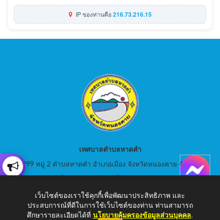
IP ของท่านคือ
216.73.216.15
เทศบาลตำบลหาดคำ
999 หมู่ 2 ตำบลหาดคำ อำเภอเมือง จังหวัดหนองคาย 43000
สอบถามโทร: 042-080441 โทรสาร : 042-080441
เว็บไซต์ของเราใช้คุกกี้เพื่อพัฒนาประสิทธิภาพ และ
E-Mail: saraban_05430105@dla.go.th
ประสบการณ์ที่ดีในการใช้เว็บไซต์ของท่าน ท่านสามารถ
ศึกษารายละเอียดได้ที่
นโยบายคุ้มครองข้อมูลส่วนบุคคล
.