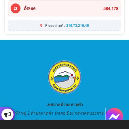
584,178
ทั้งหมด
IP ของท่านคือ
216.73.216.45
เทศบาลตำบลหาดคำ
999 หมู่ 2 ตำบลหาดคำ อำเภอเมือง จังหวัดหนองคาย 43000
สอบถามโทร: 042-080441 โทรสาร : 042-080441