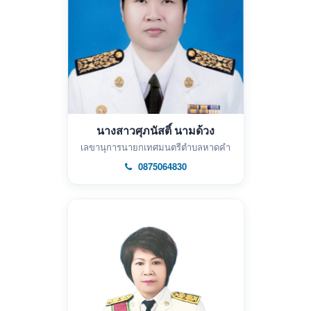
นางสาวศุภนัสติ์ นามด้วง
เลขานุการนายกเทศมนตรีตำบลหาดคำ
0875064830