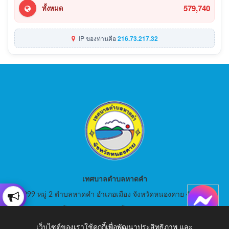
579,740
ทั้งหมด
IP ของท่านคือ
216.73.217.32
เทศบาลตำบลหาดคำ
999 หมู่ 2 ตำบลหาดคำ อำเภอเมือง จังหวัดหนองคาย 43000
สอบถามโทร: 042-080441 โทรสาร : 042-080441
เว็บไซต์ของเราใช้คุกกี้เพื่อพัฒนาประสิทธิภาพ และ
E-Mail: saraban_05430105@dla.go.th