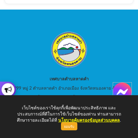
เทศบาลตำบลหาดคำ
999 หมู่ 2 ตำบลหาดคำ อำเภอเมือง จังหวัดหนองคาย 43000
สอบถามโทร: 042-080441 โทรสาร : 042-080441
เว็บไซต์ของเราใช้คุกกี้เพื่อพัฒนาประสิทธิภาพ และ
E-Mail: saraban_05430105@dla.go.th
ประสบการณ์ที่ดีในการใช้เว็บไซต์ของท่าน ท่านสามารถ
ศึกษารายละเอียดได้ที่
นโยบายคุ้มครองข้อมูลส่วนบุคคล
.
ยอมรับ
Copyright © 2026 เทศบาลตำบลหาดคำ | www.hadkam.go.th