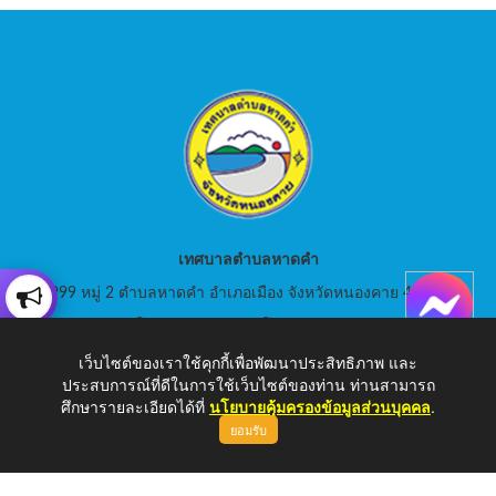
เทศบาลตำบลหาดคำ
999 หมู่ 2 ตำบลหาดคำ อำเภอเมือง จังหวัดหนองคาย 43000
สอบถามโทร: 042-080441 โทรสาร : 042-080441
เว็บไซต์ของเราใช้คุกกี้เพื่อพัฒนาประสิทธิภาพ และ
E-Mail: saraban_05430105@dla.go.th
ประสบการณ์ที่ดีในการใช้เว็บไซต์ของท่าน ท่านสามารถ
ศึกษารายละเอียดได้ที่
นโยบายคุ้มครองข้อมูลส่วนบุคคล
.
ยอมรับ
Copyright © 2026 เทศบาลตำบลหาดคำ | www.hadkam.go.th