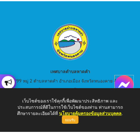
เทศบาลตำบลหาดคำ
999 หมู่ 2 ตำบลหาดคำ อำเภอเมือง จังหวัดหนองคาย 43000
สอบถามโทร: 042-080441 โทรสาร : 042-080441
เว็บไซต์ของเราใช้คุกกี้เพื่อพัฒนาประสิทธิภาพ และ
E-Mail: saraban_05430105@dla.go.th
ประสบการณ์ที่ดีในการใช้เว็บไซต์ของท่าน ท่านสามารถ
ศึกษารายละเอียดได้ที่
นโยบายคุ้มครองข้อมูลส่วนบุคคล
.
ยอมรับ
Copyright © 2026 เทศบาลตำบลหาดคำ | www.hadkam.go.th