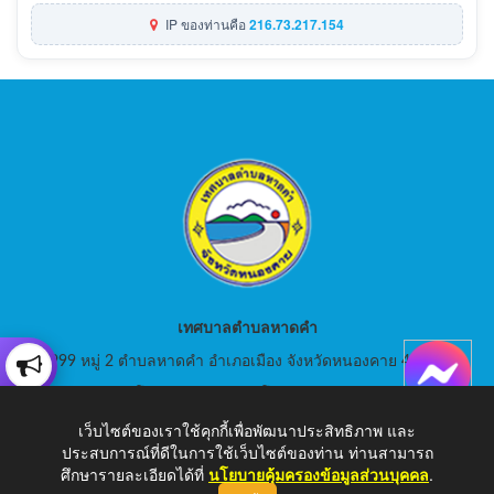
IP ของท่านคือ
216.73.217.154
เทศบาลตำบลหาดคำ
999 หมู่ 2 ตำบลหาดคำ อำเภอเมือง จังหวัดหนองคาย 43000
สอบถามโทร: 042-080441 โทรสาร : 042-080441
เว็บไซต์ของเราใช้คุกกี้เพื่อพัฒนาประสิทธิภาพ และ
E-Mail: saraban_05430105@dla.go.th
ประสบการณ์ที่ดีในการใช้เว็บไซต์ของท่าน ท่านสามารถ
ศึกษารายละเอียดได้ที่
นโยบายคุ้มครองข้อมูลส่วนบุคคล
.