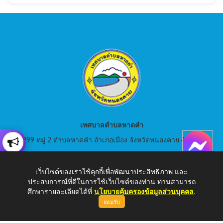
เทศบาลตำบลหาดคำ
999 หมู่ 2 ตำบลหาดคำ อำเภอเมือง จังหวัดหนองคาย 43000
สอบถามโทร: 042-080441 โทรสาร : 042-080441
เว็บไซต์ของเราใช้คุกกี้เพื่อพัฒนาประสิทธิภาพ และ
E-Mail: saraban_05430105@dla.go.th
ประสบการณ์ที่ดีในการใช้เว็บไซต์ของท่าน ท่านสามารถ
ศึกษารายละเอียดได้ที่
นโยบายคุ้มครองข้อมูลส่วนบุคคล
.
ยอมรับ
Copyright © 2026 เทศบาลตำบลหาดคำ | www.hadkam.go.th