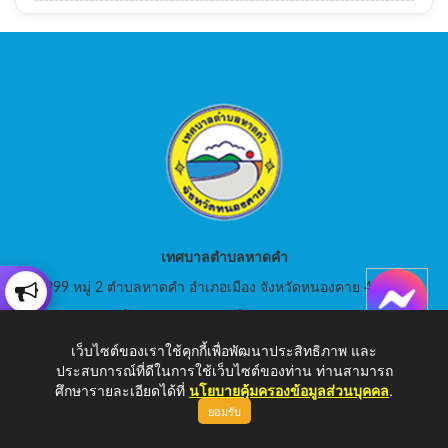
เทศบาลตำบลหาดคำ
999 หมู่ 2 ตำบลหาดคำ อำเภอเมือง จังหวัดหนองคาย 43000
สอบถามโทร: 042-080441 โทรสาร : 042-080441
เว็บไซต์ของเราใช้คุกกี้เพื่อพัฒนาประสิทธิภาพ และ
E-Mail: saraban_05430105@dla.go.th
ประสบการณ์ที่ดีในการใช้เว็บไซต์ของท่าน ท่านสามารถ
ศึกษารายละเอียดได้ที่
นโยบายคุ้มครองข้อมูลส่วนบุคคล
.
ยอมรับ
Copyright © 2026 เทศบาลตำบลหาดคำ | www.hadkam.go.th