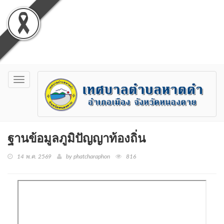
Toggle
navigation
ฐานข้อมูลภูมิปัญญาท้องถิ่น
14 พ.ค. 2569
by phatcharaphon
816