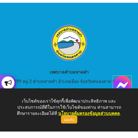
เทศบาลตำบลหาดคำ
999 หมู่ 2 ตำบลหาดคำ อำเภอเมือง จังหวัดหนองคาย 43000
สอบถามโทร: 042-080441 โทรสาร : 042-080441
เว็บไซต์ของเราใช้คุกกี้เพื่อพัฒนาประสิทธิภาพ และ
E-Mail: saraban_05430105@dla.go.th
ประสบการณ์ที่ดีในการใช้เว็บไซต์ของท่าน ท่านสามารถ
ศึกษารายละเอียดได้ที่
นโยบายคุ้มครองข้อมูลส่วนบุคคล
.
ยอมรับ
Copyright © 2026 เทศบาลตำบลหาดคำ | www.hadkam.go.th