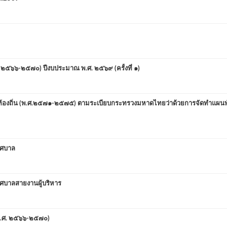
๕๖๖-๒๕๗๐) ปีงบประมาณ พ.ศ. ๒๕๖๙ (ครั้งที่ ๑)
้องถิ่น (พ.ศ.๒๕๗๑-๒๕๗๕) ตามระเบียบกระทรวงมหาดไทยว่าด้วยการจัดทำแผน
ทศบาล
ศบาลสายงานผู้บริหาร
พ.ศ. ๒๕๖๖-๒๕๗๐)