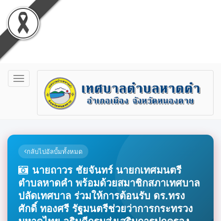
Toggle
navigation
กลับไปอัลบั้มทั้งหมด
นายถาวร ชัยจันทร์ นายกเทศมนตรี
ตำบลหาดคำ พร้อมด้วยสมาชิกสภาเทศบาล
ปลัดเทศบาล ร่วมให้การต้อนรับ ดร.ทรง
ศักดิ์ ทองศรี รัฐมนตรีช่วยว่าการกระทรวง
มหาดไทย อธิบดีกรมส่งเสริมการปกครอง