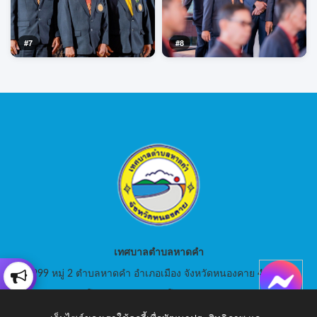
#7
#8
เทศบาลตำบลหาดคำ
999 หมู่ 2 ตำบลหาดคำ อำเภอเมือง จังหวัดหนองคาย 43000
สอบถามโทร: 042-080441 โทรสาร : 042-080441
E-Mail: saraban_05430105@dla.go.th