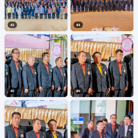
#3
#4
#5
#6