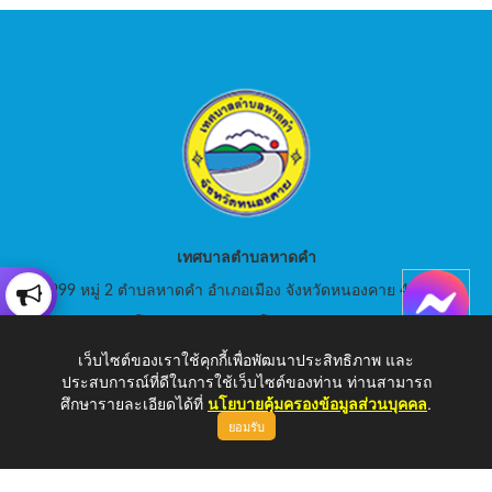
เทศบาลตำบลหาดคำ
999 หมู่ 2 ตำบลหาดคำ อำเภอเมือง จังหวัดหนองคาย 43000
สอบถามโทร: 042-080441 โทรสาร : 042-080441
เว็บไซต์ของเราใช้คุกกี้เพื่อพัฒนาประสิทธิภาพ และ
E-Mail: saraban_05430105@dla.go.th
ประสบการณ์ที่ดีในการใช้เว็บไซต์ของท่าน ท่านสามารถ
ศึกษารายละเอียดได้ที่
นโยบายคุ้มครองข้อมูลส่วนบุคคล
.
ยอมรับ
Copyright © 2026 เทศบาลตำบลหาดคำ | www.hadkam.go.th