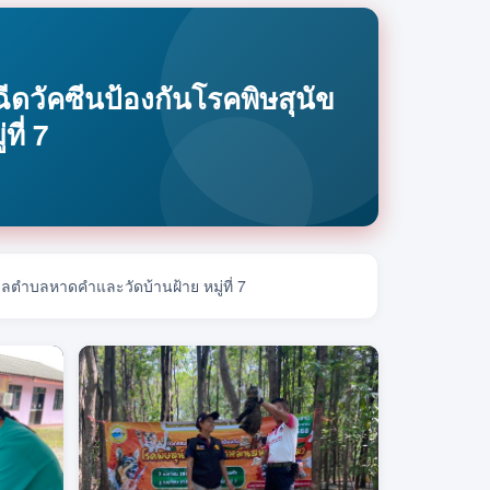
ดวัคซีนป้องกันโรคพิษสุนัข
ี่ 7
ลตำบลหาดคำและวัดบ้านฝ้าย หมู่ที่ 7