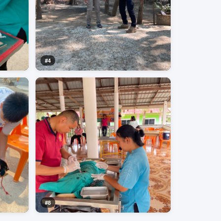
#4
#8