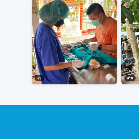
#9
#10