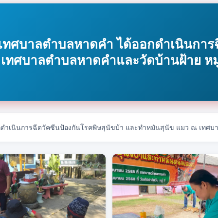
68 เทศบาลตำบลหาดคำ ได้ออกดำเนินการฉี
 เทศบาลตำบลหาดคำและวัดบ้านฝ้าย หมู่ท
กดำเนินการฉีดวัคซีนป้องกันโรคพิษสุนัขบ้า และทำหมันสุนัข แมว ณ เทศบา