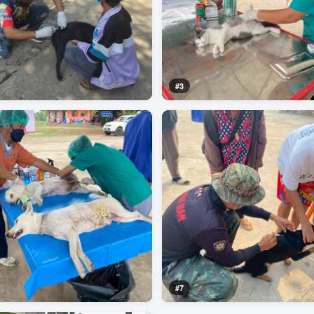
#3
#7