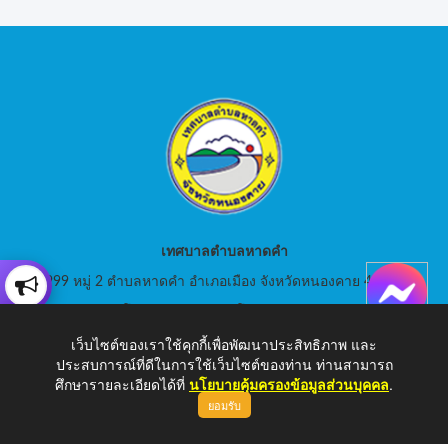
เทศบาลตำบลหาดคำ
999 หมู่ 2 ตำบลหาดคำ อำเภอเมือง จังหวัดหนองคาย 43000
สอบถามโทร: 042-080441 โทรสาร : 042-080441
เว็บไซต์ของเราใช้คุกกี้เพื่อพัฒนาประสิทธิภาพ และ
E-Mail: saraban_05430105@dla.go.th
ประสบการณ์ที่ดีในการใช้เว็บไซต์ของท่าน ท่านสามารถ
ศึกษารายละเอียดได้ที่
นโยบายคุ้มครองข้อมูลส่วนบุคคล
.
ยอมรับ
Copyright © 2026 เทศบาลตำบลหาดคำ | www.hadkam.go.th