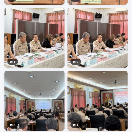
#11
#12
#13
#14