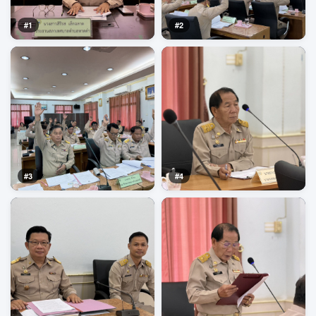
#1
#2
#3
#4