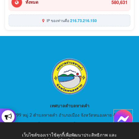
580,631
ทั้งหมด
IP ของท่านคือ
216.73.216.150
เทศบาลตำบลหาดคำ
999 หมู่ 2 ตำบลหาดคำ อำเภอเมือง จังหวัดหนองคาย 43000
สอบถามโทร: 042-080441 โทรสาร : 042-080441
เว็บไซต์ของเราใช้คุกกี้เพื่อพัฒนาประสิทธิภาพ และ
E-Mail: saraban_05430105@dla.go.th