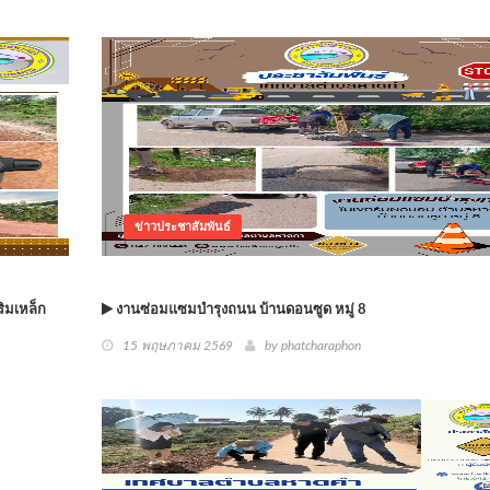
ข่าวประชาสัมพันธ์
ิมเหล็ก
งานซ่อมแซมบำรุงถนน บ้านดอนซูด หมู่ 8
15 พฤษภาคม 2569
by phatcharaphon