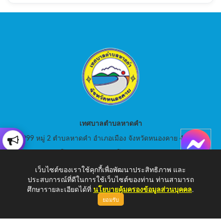
เทศบาลตำบลหาดคำ
999 หมู่ 2 ตำบลหาดคำ อำเภอเมือง จังหวัดหนองคาย 43000
สอบถามโทร: 042-080441 โทรสาร : 042-080441
เว็บไซต์ของเราใช้คุกกี้เพื่อพัฒนาประสิทธิภาพ และ
E-Mail: saraban_05430105@dla.go.th
ประสบการณ์ที่ดีในการใช้เว็บไซต์ของท่าน ท่านสามารถ
ศึกษารายละเอียดได้ที่
นโยบายคุ้มครองข้อมูลส่วนบุคคล
.
ยอมรับ
Copyright © 2026 เทศบาลตำบลหาดคำ | www.hadkam.go.th