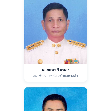
นายธนา ริมทอง
สมาชิกสภาเทศบาลตำบลหาดคำ