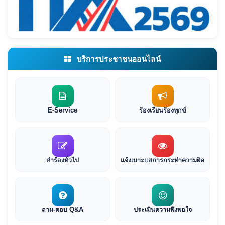
บริการประชาชนออนไลน์
E-Service
ร้องเรียนร้องทุกข์
คำร้องทั่วไป
แจ้งเบาะแสการกระทำความผิด
ถาม-ตอบ Q&A
ประเมินความพึงพอใจ