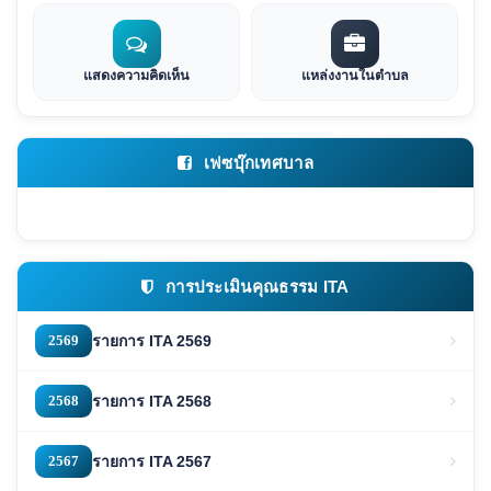
แสดงความคิดเห็น
แหล่งงานในตำบล
เฟซบุ๊กเทศบาล
การประเมินคุณธรรม ITA
2569
รายการ ITA 2569
2568
รายการ ITA 2568
2567
รายการ ITA 2567