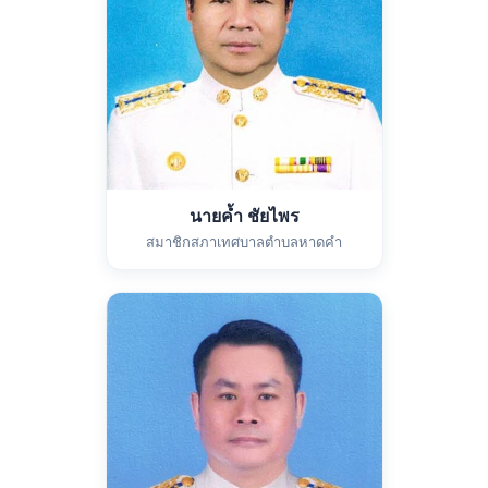
นายค้ำ ชัยไพร
สมาชิกสภาเทศบาลตำบลหาดคำ