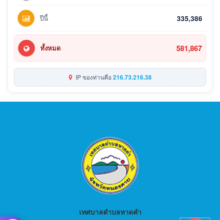
ปีนี้
335,386
581,867
ทั้งหมด
IP ของท่านคือ
216.73.216.38
เทศบาลตำบลหาดคำ