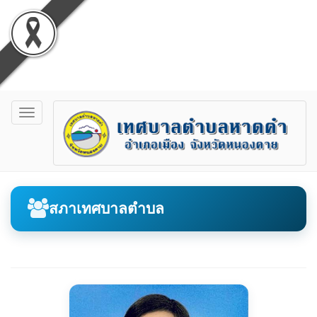
Toggle
navigation
สภาเทศบาลตำบล