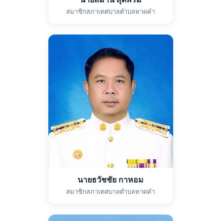
สมาชิกสภาเทศบาลตำบลหาดคำ
นายธวัชชัย กาหอม
สมาชิกสภาเทศบาลตำบลหาดคำ