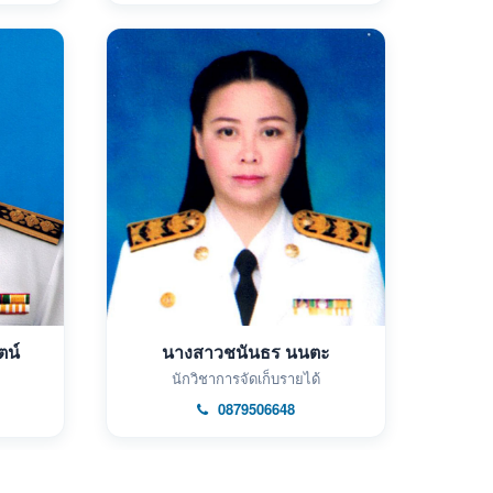
ตน์
นางสาวชนันธร นนตะ
นักวิชาการจัดเก็บรายได้
0879506648