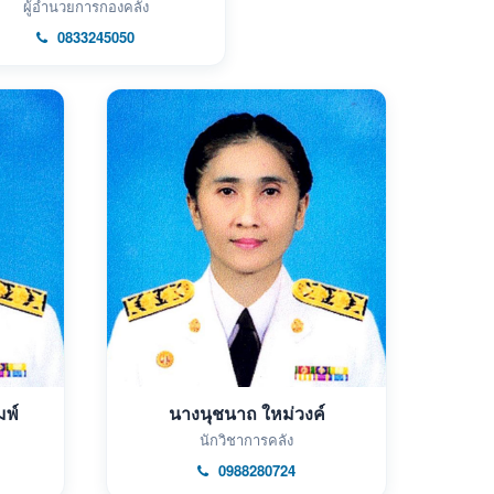
ผู้อำนวยการกองคลัง
0833245050
มพ์
นางนุชนาถ ใหม่วงค์
นักวิชาการคลัง
0988280724