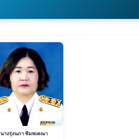
นางรุ่งนภา พิมพเคณา