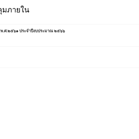
คุมภายใน
ฐ พ.ศ.๒๕๖๑ ประจำปีงบประมาณ ๒๕๖๖