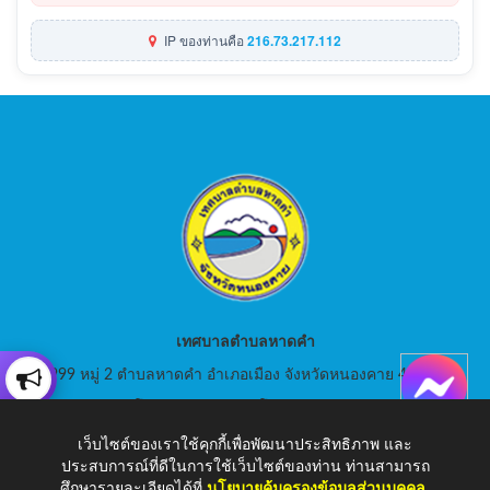
IP ของท่านคือ
216.73.217.112
เทศบาลตำบลหาดคำ
999 หมู่ 2 ตำบลหาดคำ อำเภอเมือง จังหวัดหนองคาย 43000
สอบถามโทร: 042-080441 โทรสาร : 042-080441
เว็บไซต์ของเราใช้คุกกี้เพื่อพัฒนาประสิทธิภาพ และ
E-Mail: saraban_05430105@dla.go.th
ประสบการณ์ที่ดีในการใช้เว็บไซต์ของท่าน ท่านสามารถ
ศึกษารายละเอียดได้ที่
นโยบายคุ้มครองข้อมูลส่วนบุคคล
.