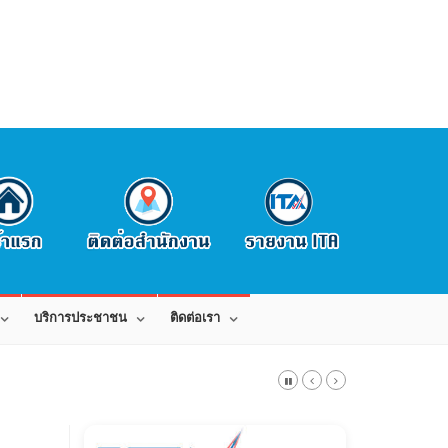
บริการประชาชน
ติดต่อเรา
สาร 042-080441 E-Mail: saraban_0543015@dla.go.th