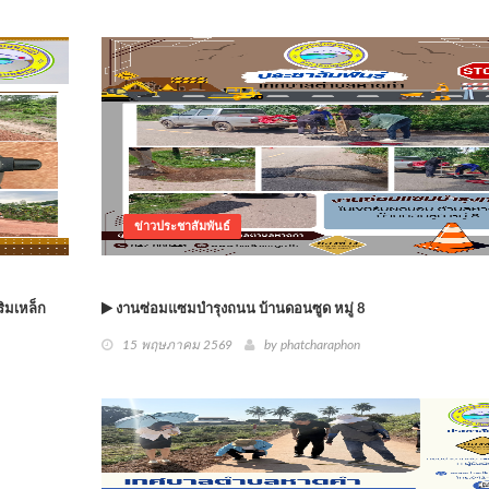
ข่าวประชาสัมพันธ์
ิมเหล็ก
งานซ่อมแซมบำรุงถนน บ้านดอนซูด หมู่ 8
15 พฤษภาคม 2569
by phatcharaphon